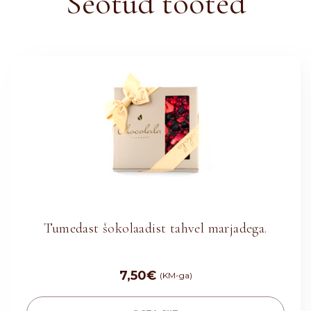
Seotud tooted
Tumedast šokolaadist tahvel marjadega.
7,50
€
(KM-ga)