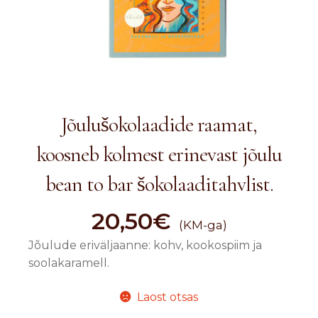
Jõulušokolaadide raamat,
koosneb kolmest erinevast jõulu
bean to bar šokolaaditahvlist.
20,50
€
(KM-ga)
Jõulude eriväljaanne: kohv, kookospiim ja
soolakaramell.
Laost otsas