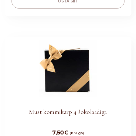
OSTA SIIT
Must kommikarp 4 šokolaadiga
7,50
€
(KM-ga)