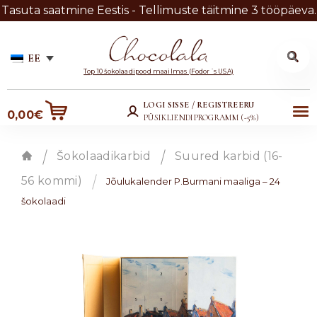
Tasuta saatmine Eestis - Tellimuste täitmine 3 tööpäeva.
Otsi:
Otsi
EE
Liigu
Liigu
Top 10 šokolaadipood maailmas (Fodor´s USA)
navigeerimisele
sisu
LOGI SISSE / REGISTREERU
Me
0,00
€
juurde
PÜSIKLIENDIPROGRAMM (-5%)
nü
ü
Šokolaadikarbid
Suured karbid (16-
Esileht
56 kommi)
Jõulukalender P.Burmani maaliga – 24
šokolaadi